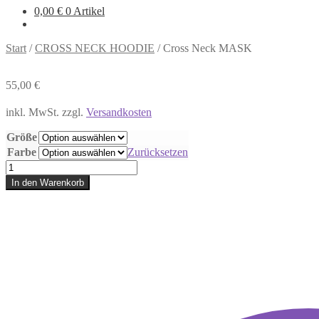
0,00
€
0 Artikel
Start
/
CROSS NECK HOODIE
/
Cross Neck MASK
55,00
€
inkl. MwSt.
zzgl.
Versandkosten
Größe
Farbe
Zurücksetzen
Cross
Neck
In den Warenkorb
MASK
Menge