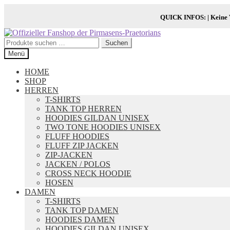
QUICK INFOS:
| Keine
Zur
Zum
Navigation
Inhalt
Suchen
Suchen
springen
springen
nach:
Menü
HOME
SHOP
HERREN
T-SHIRTS
TANK TOP HERREN
HOODIES GILDAN UNISEX
TWO TONE HOODIES UNISEX
FLUFF HOODIES
FLUFF ZIP JACKEN
ZIP-JACKEN
JACKEN / POLOS
CROSS NECK HOODIE
HOSEN
DAMEN
T-SHIRTS
TANK TOP DAMEN
HOODIES DAMEN
HOODIES GILDAN UNISEX