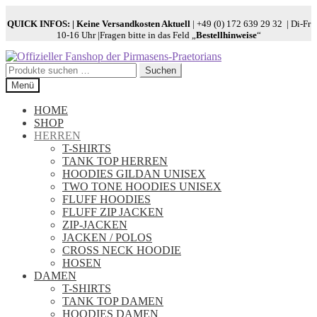
QUICK INFOS:
| Keine Versandkosten Aktuell
| +49 (0) 172 639 29 32 | Di-Fr
10-16 Uhr |Fragen bitte in das Feld „
Bestellhinweise
“
Zur
Zum
Navigation
Inhalt
Suchen
Suchen
springen
springen
nach:
Menü
HOME
SHOP
HERREN
T-SHIRTS
TANK TOP HERREN
HOODIES GILDAN UNISEX
TWO TONE HOODIES UNISEX
FLUFF HOODIES
FLUFF ZIP JACKEN
ZIP-JACKEN
JACKEN / POLOS
CROSS NECK HOODIE
HOSEN
DAMEN
T-SHIRTS
TANK TOP DAMEN
HOODIES DAMEN