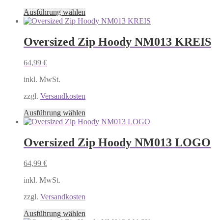
Produktseite
Dieses
Ausführung wählen
gewählt
Produkt
werden
weist
mehrere
Oversized Zip Hoody NM013 KREIS
Varianten
auf.
64,99
€
Die
Optionen
inkl. MwSt.
können
auf
zzgl.
Versandkosten
der
Produktseite
Dieses
Ausführung wählen
gewählt
Produkt
werden
weist
mehrere
Oversized Zip Hoody NM013 LOGO
Varianten
auf.
64,99
€
Die
Optionen
inkl. MwSt.
können
auf
zzgl.
Versandkosten
der
Produktseite
Dieses
Ausführung wählen
gewählt