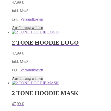
47,99
€
Die
Optionen
inkl. MwSt.
können
auf
zzgl.
Versandkosten
der
Produktseite
Dieses
Ausführung wählen
gewählt
Produkt
werden
weist
mehrere
2 TONE HOODIE LOGO
Varianten
auf.
47,99
€
Die
Optionen
inkl. MwSt.
können
auf
zzgl.
Versandkosten
der
Produktseite
Dieses
Ausführung wählen
gewählt
Produkt
werden
weist
mehrere
2 TONE HOODIE MASK
Varianten
auf.
47,99
€
Die
Optionen