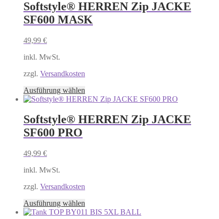
mehrere
Softstyle® HERREN Zip JACKE
Varianten
SF600 MASK
auf.
Die
Optionen
49,99
€
können
auf
inkl. MwSt.
der
Produktseite
zzgl.
Versandkosten
gewählt
Dieses
Ausführung wählen
werden
Produkt
weist
mehrere
Softstyle® HERREN Zip JACKE
Varianten
SF600 PRO
auf.
Die
Optionen
49,99
€
können
auf
inkl. MwSt.
der
Produktseite
zzgl.
Versandkosten
gewählt
Dieses
Ausführung wählen
werden
Produkt