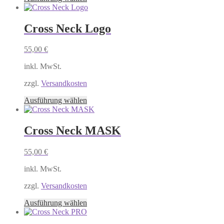
gewählt
Produkt
werden
weist
mehrere
Cross Neck Logo
Varianten
auf.
55,00
€
Die
Optionen
inkl. MwSt.
können
auf
zzgl.
Versandkosten
der
Produktseite
Dieses
Ausführung wählen
gewählt
Produkt
werden
weist
mehrere
Cross Neck MASK
Varianten
auf.
55,00
€
Die
Optionen
inkl. MwSt.
können
auf
zzgl.
Versandkosten
der
Produktseite
Dieses
Ausführung wählen
gewählt
Produkt
werden
weist