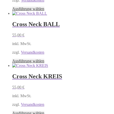
zzgl.
Versandkosten
der
Produktseite
Dieses
Ausführung wählen
gewählt
Produkt
werden
weist
mehrere
Cross Neck BALL
Varianten
auf.
55,00
€
Die
Optionen
inkl. MwSt.
können
auf
zzgl.
Versandkosten
der
Produktseite
Dieses
Ausführung wählen
gewählt
Produkt
werden
weist
mehrere
Cross Neck KREIS
Varianten
auf.
55,00
€
Die
Optionen
inkl. MwSt.
können
auf
zzgl.
Versandkosten
der
Produktseite
Dieses
Ausführung wählen