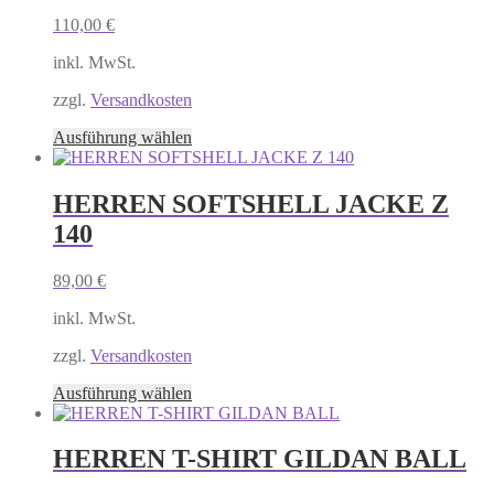
auf.
110,00
€
Die
Optionen
inkl. MwSt.
können
auf
zzgl.
Versandkosten
der
Produktseite
Dieses
Ausführung wählen
gewählt
Produkt
werden
weist
mehrere
HERREN SOFTSHELL JACKE Z
Varianten
140
auf.
Die
Optionen
89,00
€
können
auf
inkl. MwSt.
der
Produktseite
zzgl.
Versandkosten
gewählt
Dieses
Ausführung wählen
werden
Produkt
weist
mehrere
HERREN T-SHIRT GILDAN BALL
Varianten
auf.