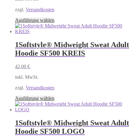
der
Produktseite
zzgl.
Versandkosten
gewählt
Dieses
Ausführung wählen
werden
Produkt
weist
mehrere
Varianten
1Softstyle® Midweight Sweat Adult
auf.
Hoodie SF500 KREIS
Die
Optionen
können
42,00
€
auf
der
inkl. MwSt.
Produktseite
gewählt
zzgl.
Versandkosten
werden
Dieses
Ausführung wählen
Produkt
weist
mehrere
Varianten
1Softstyle® Midweight Sweat Adult
auf.
Hoodie SF500 LOGO
Die
Optionen