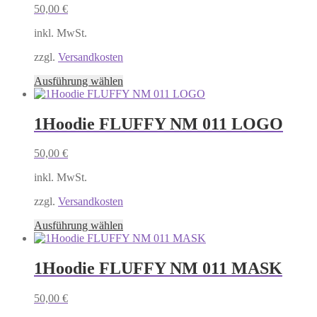
50,00
€
Die
Optionen
inkl. MwSt.
können
auf
zzgl.
Versandkosten
der
Produktseite
Dieses
Ausführung wählen
gewählt
Produkt
werden
weist
mehrere
1Hoodie FLUFFY NM 011 LOGO
Varianten
auf.
50,00
€
Die
Optionen
inkl. MwSt.
können
auf
zzgl.
Versandkosten
der
Produktseite
Dieses
Ausführung wählen
gewählt
Produkt
werden
weist
mehrere
1Hoodie FLUFFY NM 011 MASK
Varianten
auf.
50,00
€
Die
Optionen