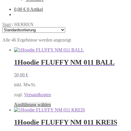
0,00
€
0 Artikel
Start
/
HERREN
Alle 46 Ergebnisse werden angezeigt
1Hoodie FLUFFY NM 011 BALL
50,00
€
inkl. MwSt.
zzgl.
Versandkosten
Dieses
Ausführung wählen
Produkt
weist
mehrere
1Hoodie FLUFFY NM 011 KREIS
Varianten
auf.