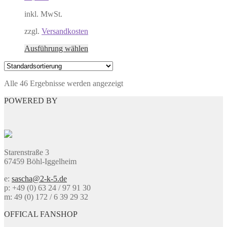
Optionen
inkl. MwSt.
können
auf
zzgl.
Versandkosten
der
Produktseite
Dieses
Ausführung wählen
gewählt
Produkt
werden
weist
mehrere
Alle 46 Ergebnisse werden angezeigt
Varianten
auf.
POWERED BY
Die
Optionen
können
auf
der
Produktseite
Starenstraße 3
gewählt
67459 Böhl-Iggelheim
werden
e:
sascha@2-k-5.de
p: +49 (0) 63 24 / 97 91 30
m: 49 (0) 172 / 6 39 29 32
OFFICAL FANSHOP