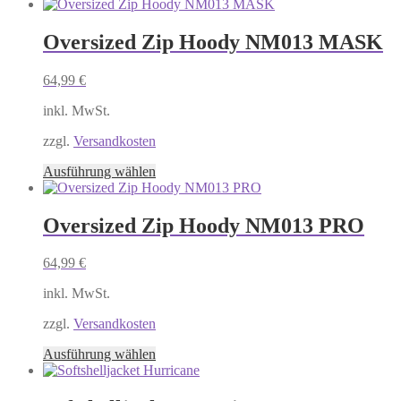
Produkt
werden
weist
mehrere
Oversized Zip Hoody NM013 MASK
Varianten
auf.
64,99
€
Die
Optionen
inkl. MwSt.
können
auf
zzgl.
Versandkosten
der
Produktseite
Dieses
Ausführung wählen
gewählt
Produkt
werden
weist
mehrere
Oversized Zip Hoody NM013 PRO
Varianten
auf.
64,99
€
Die
Optionen
inkl. MwSt.
können
auf
zzgl.
Versandkosten
der
Produktseite
Dieses
Ausführung wählen
gewählt
Produkt
werden
weist