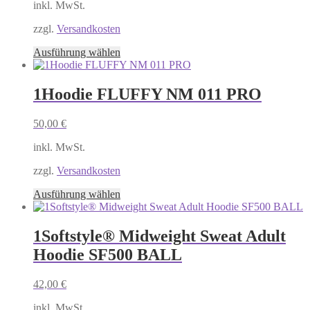
inkl. MwSt.
können
auf
zzgl.
Versandkosten
der
Produktseite
Dieses
Ausführung wählen
gewählt
Produkt
werden
weist
mehrere
1Hoodie FLUFFY NM 011 PRO
Varianten
auf.
50,00
€
Die
Optionen
inkl. MwSt.
können
auf
zzgl.
Versandkosten
der
Produktseite
Dieses
Ausführung wählen
gewählt
Produkt
werden
weist
mehrere
1Softstyle® Midweight Sweat Adult
Varianten
Hoodie SF500 BALL
auf.
Die
Optionen
42,00
€
können
auf
inkl. MwSt.