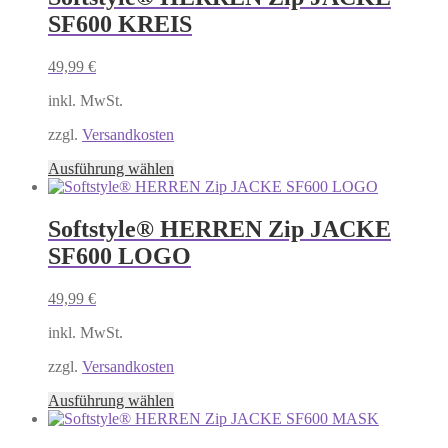
Varianten
SF600 KREIS
auf.
Die
Optionen
49,99
€
können
auf
inkl. MwSt.
der
Produktseite
zzgl.
Versandkosten
gewählt
Dieses
Ausführung wählen
werden
Produkt
weist
mehrere
Softstyle® HERREN Zip JACKE
Varianten
SF600 LOGO
auf.
Die
Optionen
49,99
€
können
auf
inkl. MwSt.
der
Produktseite
zzgl.
Versandkosten
gewählt
Dieses
Ausführung wählen
werden
Produkt
weist