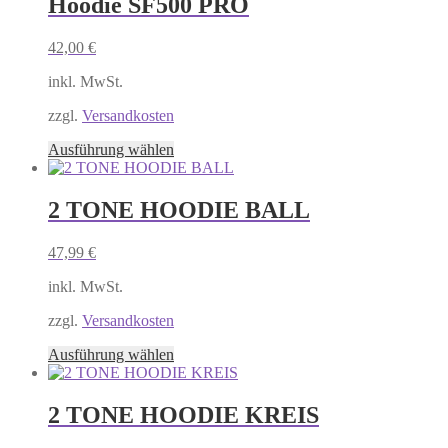
Hoodie SF500 PRO
auf.
Die
Optionen
42,00
€
können
auf
inkl. MwSt.
der
Produktseite
zzgl.
Versandkosten
gewählt
Dieses
Ausführung wählen
werden
Produkt
weist
mehrere
2 TONE HOODIE BALL
Varianten
auf.
47,99
€
Die
Optionen
inkl. MwSt.
können
auf
zzgl.
Versandkosten
der
Produktseite
Dieses
Ausführung wählen
gewählt
Produkt
werden
weist
mehrere
2 TONE HOODIE KREIS
Varianten
auf.