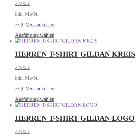
22,00
€
Die
Optionen
inkl. MwSt.
können
auf
zzgl.
Versandkosten
der
Produktseite
Dieses
Ausführung wählen
gewählt
Produkt
werden
weist
mehrere
HERREN T-SHIRT GILDAN KREIS
Varianten
auf.
22,00
€
Die
Optionen
inkl. MwSt.
können
auf
zzgl.
Versandkosten
der
Produktseite
Dieses
Ausführung wählen
gewählt
Produkt
werden
weist
mehrere
HERREN T-SHIRT GILDAN LOGO
Varianten
auf.
22,00
€
Die
Optionen