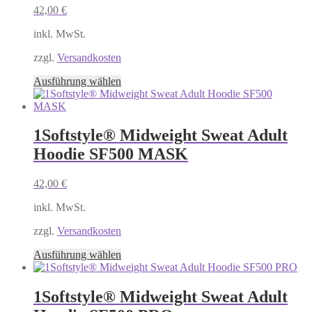
können
42,00
€
auf
der
inkl. MwSt.
Produktseite
gewählt
zzgl.
Versandkosten
werden
Dieses
Ausführung wählen
Produkt
weist
mehrere
Varianten
1Softstyle® Midweight Sweat Adult
auf.
Hoodie SF500 MASK
Die
Optionen
können
42,00
€
auf
der
inkl. MwSt.
Produktseite
gewählt
zzgl.
Versandkosten
werden
Dieses
Ausführung wählen
Produkt
weist
mehrere
1Softstyle® Midweight Sweat Adult
Varianten