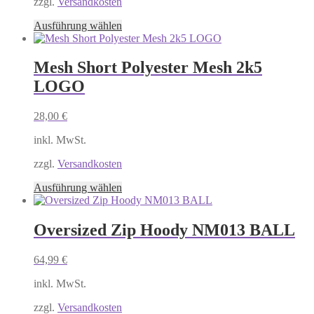
zzgl.
Versandkosten
der
Produktseite
Dieses
Ausführung wählen
gewählt
Produkt
werden
weist
mehrere
Mesh Short Polyester Mesh 2k5
Varianten
LOGO
auf.
Die
Optionen
28,00
€
können
auf
inkl. MwSt.
der
Produktseite
zzgl.
Versandkosten
gewählt
Dieses
Ausführung wählen
werden
Produkt
weist
mehrere
Oversized Zip Hoody NM013 BALL
Varianten
auf.
64,99
€
Die
Optionen
inkl. MwSt.
können
auf
zzgl.
Versandkosten
der