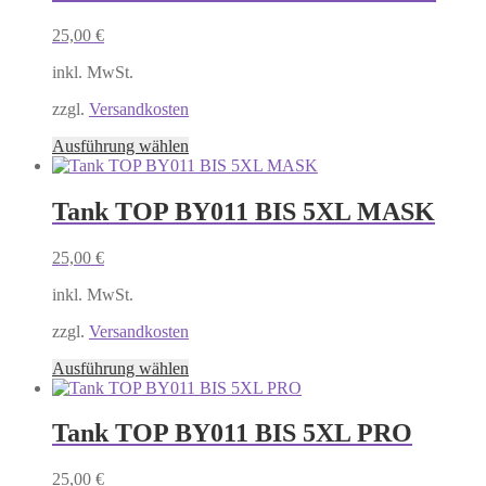
Varianten
auf.
25,00
€
Die
Optionen
inkl. MwSt.
können
auf
zzgl.
Versandkosten
der
Produktseite
Dieses
Ausführung wählen
gewählt
Produkt
werden
weist
mehrere
Tank TOP BY011 BIS 5XL MASK
Varianten
auf.
25,00
€
Die
Optionen
inkl. MwSt.
können
auf
zzgl.
Versandkosten
der
Produktseite
Dieses
Ausführung wählen
gewählt
Produkt
werden
weist
mehrere
Tank TOP BY011 BIS 5XL PRO
Varianten
auf.
25,00
€
Die