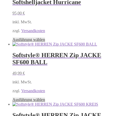
mehrere
Softshelljacket Hurricane
Varianten
auf.
95,00
€
Die
Optionen
inkl. MwSt.
können
auf
zzgl.
Versandkosten
der
Produktseite
Dieses
Ausführung wählen
gewählt
Produkt
werden
weist
mehrere
Softstyle® HERREN Zip JACKE
Varianten
SF600 BALL
auf.
Die
Optionen
49,99
€
können
auf
inkl. MwSt.
der
Produktseite
zzgl.
Versandkosten
gewählt
Dieses
Ausführung wählen
werden
Produkt
weist
mehrere
Softstyle® HERREN Zip JACKE