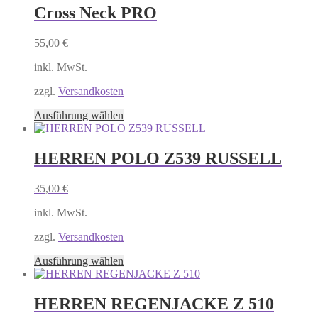
mehrere
Cross Neck PRO
Varianten
auf.
55,00
€
Die
Optionen
inkl. MwSt.
können
auf
zzgl.
Versandkosten
der
Produktseite
Dieses
Ausführung wählen
gewählt
Produkt
werden
weist
mehrere
HERREN POLO Z539 RUSSELL
Varianten
auf.
35,00
€
Die
Optionen
inkl. MwSt.
können
auf
zzgl.
Versandkosten
der
Produktseite
Dieses
Ausführung wählen
gewählt
Produkt
werden
weist
mehrere
HERREN REGENJACKE Z 510
Varianten