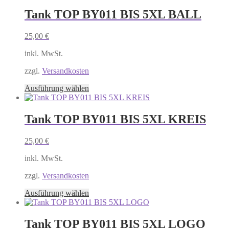
weist
mehrere
Tank TOP BY011 BIS 5XL BALL
Varianten
auf.
25,00
€
Die
Optionen
inkl. MwSt.
können
auf
zzgl.
Versandkosten
der
Produktseite
Dieses
Ausführung wählen
gewählt
Produkt
werden
weist
mehrere
Tank TOP BY011 BIS 5XL KREIS
Varianten
auf.
25,00
€
Die
Optionen
inkl. MwSt.
können
auf
zzgl.
Versandkosten
der
Produktseite
Dieses
Ausführung wählen
gewählt
Produkt
werden
weist
mehrere
Tank TOP BY011 BIS 5XL LOGO