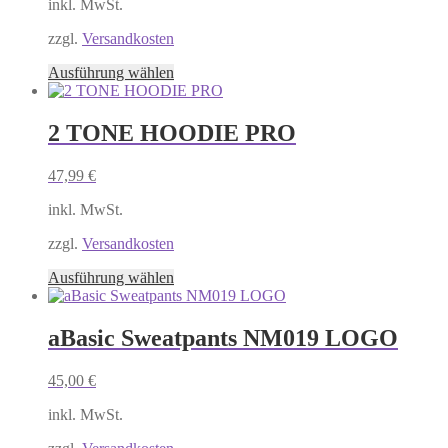
inkl. MwSt.
können
auf
zzgl.
Versandkosten
der
Produktseite
Dieses
Ausführung wählen
gewählt
Produkt
werden
weist
mehrere
2 TONE HOODIE PRO
Varianten
auf.
47,99
€
Die
Optionen
inkl. MwSt.
können
auf
zzgl.
Versandkosten
der
Produktseite
Dieses
Ausführung wählen
gewählt
Produkt
werden
weist
mehrere
aBasic Sweatpants NM019 LOGO
Varianten
auf.
45,00
€
Die
Optionen
inkl. MwSt.
können
auf