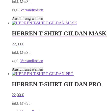
inkl. MwSt.
können
auf
zzgl.
Versandkosten
der
Produktseite
Dieses
Ausführung wählen
gewählt
Produkt
werden
weist
mehrere
HERREN T-SHIRT GILDAN MASK
Varianten
auf.
22,00
€
Die
Optionen
inkl. MwSt.
können
auf
zzgl.
Versandkosten
der
Produktseite
Dieses
Ausführung wählen
gewählt
Produkt
werden
weist
mehrere
HERREN T-SHIRT GILDAN PRO
Varianten
auf.
22,00
€
Die
Optionen
inkl. MwSt.
können
auf