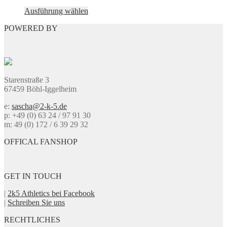
Produktseite
Dieses
Ausführung wählen
gewählt
Produkt
werden
POWERED BY
weist
mehrere
Varianten
auf.
Die
Optionen
Starenstraße 3
können
67459 Böhl-Iggelheim
auf
der
e:
sascha@2-k-5.de
Produktseite
p: +49 (0) 63 24 / 97 91 30
gewählt
m: 49 (0) 172 / 6 39 29 32
werden
OFFICAL FANSHOP
GET IN TOUCH
|
2k5 Athletics bei Facebook
|
Schreiben Sie uns
RECHTLICHES