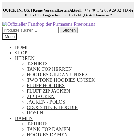
QUICK INFOS:
| Keine Versandkosten Aktuell
| +49 (0) 172 639 29 32 | Di-Fr
10-16 Uhr |Fragen bitte in das Feld „
Bestellhinweise
“
Zur
Zum
Navigation
Inhalt
Suchen
Suchen
springen
springen
nach:
Menü
HOME
SHOP
HERREN
T-SHIRTS
TANK TOP HERREN
HOODIES GILDAN UNISEX
TWO TONE HOODIES UNISEX
FLUFF HOODIES
FLUFF ZIP JACKEN
ZIP-JACKEN
JACKEN / POLOS
CROSS NECK HOODIE
HOSEN
DAMEN
T-SHIRTS
TANK TOP DAMEN
HOODIES DAMEN