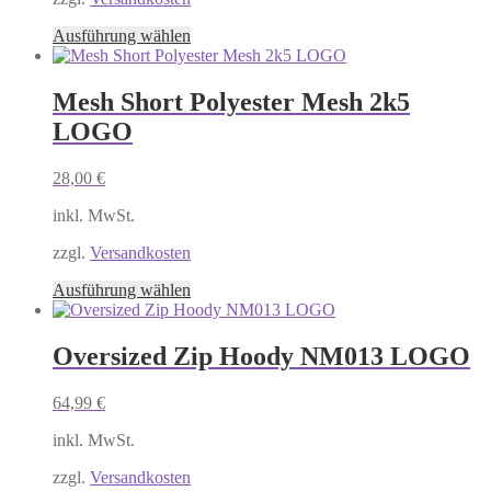
Dieses
Ausführung wählen
Produkt
weist
mehrere
Mesh Short Polyester Mesh 2k5
Varianten
LOGO
auf.
Die
Optionen
28,00
€
können
auf
inkl. MwSt.
der
Produktseite
zzgl.
Versandkosten
gewählt
Dieses
Ausführung wählen
werden
Produkt
weist
mehrere
Oversized Zip Hoody NM013 LOGO
Varianten
auf.
64,99
€
Die
Optionen
inkl. MwSt.
können
auf
zzgl.
Versandkosten
der