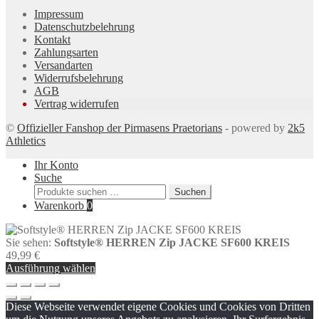
Impressum
Datenschutzbelehrung
Kontakt
Zahlungsarten
Versandarten
Widerrufsbelehrung
AGB
Vertrag widerrufen
©
Offizieller Fanshop der Pirmasens Praetorians
- powered by
2k5
Athletics
Ihr Konto
Suche
Suchen
Suchen
nach:
Warenkorb
0
Sie sehen:
Softstyle® HERREN Zip JACKE SF600 KREIS
49,99
€
Ausführung wählen
Diese Webseite verwendet eigene Cookies und Cookies von Dritten