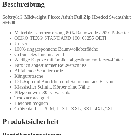
Beschreibung
Softstyle® Midweight Fleece Adult Full Zip Hooded Sweatshirt
SF600
Materialzusammensetzung 80% Baumwolle / 20% Polyester
OEKO-TEX® STANDARD 100: 68255 OETI
Unisex
100% ringgesponnene Baumwolloberfläche
Gebürstetes Innenmaterial
2-teilige Kapuze mit farblich abgestimmtem Jersey-Futter
Farblich abgestimmter Reißverschluss
Abfallende Schulterpartie
Kängurutasche
1×1-Ripp mit Bündchen und Saumband aus Elastan
Klassischer Schnitt, Körper ohne Nähte
Pflegehinweis 30 °C waschbar
Trockner geeignet
Bleichen möglich
Größenlauf S, M, L, XL, XXL, 3XL, 4XL,5XL
Produktsicherheit
Herstellerinformationen