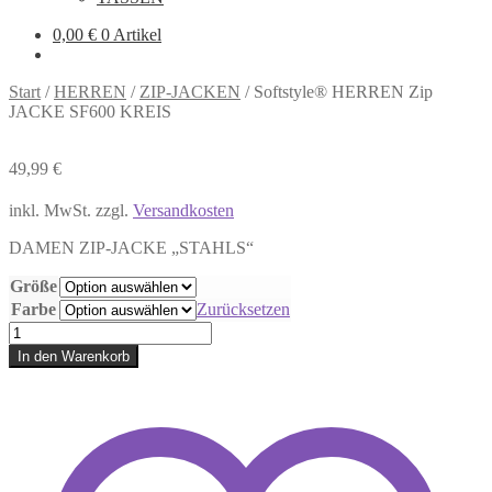
0,00
€
0 Artikel
Start
/
HERREN
/
ZIP-JACKEN
/
Softstyle® HERREN Zip
JACKE SF600 KREIS
49,99
€
inkl. MwSt.
zzgl.
Versandkosten
DAMEN ZIP-JACKE „STAHLS“
Größe
Farbe
Zurücksetzen
Softstyle®
HERREN
In den Warenkorb
Zip
JACKE
SF600
KREIS
Menge