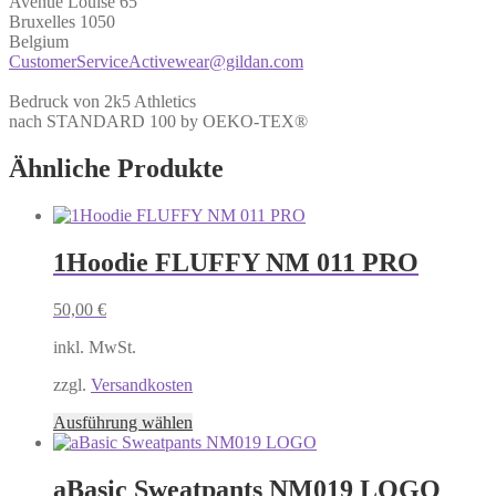
Avenue Louise 65
Bruxelles 1050
Belgium
CustomerServiceActivewear@gildan.com
Bedruck von 2k5 Athletics
nach STANDARD 100 by OEKO-TEX®
Ähnliche Produkte
1Hoodie FLUFFY NM 011 PRO
50,00
€
inkl. MwSt.
zzgl.
Versandkosten
Dieses
Ausführung wählen
Produkt
weist
mehrere
aBasic Sweatpants NM019 LOGO