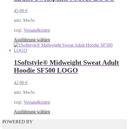
Varianten
auf.
45,00
€
Die
Optionen
inkl. MwSt.
können
auf
zzgl.
Versandkosten
der
Produktseite
Dieses
Ausführung wählen
gewählt
Produkt
werden
weist
mehrere
Varianten
1Softstyle® Midweight Sweat Adult
auf.
Hoodie SF500 LOGO
Die
Optionen
können
42,00
€
auf
der
inkl. MwSt.
Produktseite
gewählt
zzgl.
Versandkosten
werden
Dieses
Ausführung wählen
Produkt
POWERED BY
weist
mehrere