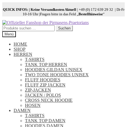
QUICK INFOS:
| Keine Versandkosten Aktuell
| +49 (0) 172 639 29 32 | Di-Fr
10-16 Uhr |Fragen bitte in das Feld „
Bestellhinweise
“
Zur
Zum
Navigation
Inhalt
Suchen
Suchen
springen
springen
nach:
Menü
HOME
SHOP
HERREN
T-SHIRTS
TANK TOP HERREN
HOODIES GILDAN UNISEX
TWO TONE HOODIES UNISEX
FLUFF HOODIES
FLUFF ZIP JACKEN
ZIP-JACKEN
JACKEN / POLOS
CROSS NECK HOODIE
HOSEN
DAMEN
T-SHIRTS
TANK TOP DAMEN
HOODIES DAMEN