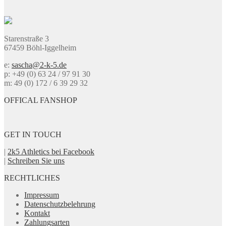
Varianten
auf.
Die
Optionen
Starenstraße 3
können
67459 Böhl-Iggelheim
auf
der
e:
sascha@2-k-5.de
Produktseite
p: +49 (0) 63 24 / 97 91 30
gewählt
m: 49 (0) 172 / 6 39 29 32
werden
OFFICAL FANSHOP
GET IN TOUCH
|
2k5 Athletics bei Facebook
|
Schreiben Sie uns
RECHTLICHES
Impressum
Datenschutzbelehrung
Kontakt
Zahlungsarten