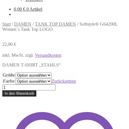
0,00
€
0 Artikel
Start
/
DAMEN
/
TANK TOP DAMEN
/
Softstyle® G64200L
Women´s Tank Top LOGO
22,00
€
inkl. MwSt.
zzgl.
Versandkosten
DAMEN T-SHIRT „STAHLS“
Größe
Farbe
Zurücksetzen
Softstyle®
G64200L
In den Warenkorb
Women
´s
Tank
Top
LOGO
Menge