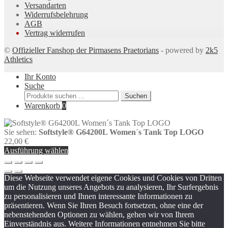
Versandarten
Widerrufsbelehrung
AGB
Vertrag widerrufen
©
Offizieller Fanshop der Pirmasens Praetorians
- powered by
2k5
Athletics
Ihr Konto
Suche
Suchen
Suchen
nach:
Warenkorb
0
Sie sehen:
Softstyle® G64200L Women´s Tank Top LOGO
22,00
€
Ausführung wählen
Diese Webseite verwendet eigene Cookies und Cookies von Dritten
um die Nutzung unseres Angebots zu analysieren, Ihr Surfergebnis
zu personalisieren und Ihnen interessante Informationen zu
präsentieren. Wenn Sie Ihren Besuch fortsetzen, ohne eine der
nebenstehenden Optionen zu wählen, gehen wir von Ihrem
Einverständnis aus. Weitere Informationen entnehmen Sie bitte