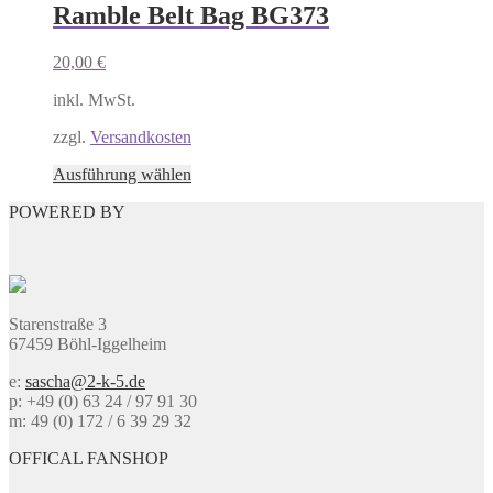
mehrere
Ramble Belt Bag BG373
Varianten
auf.
20,00
€
Die
Optionen
inkl. MwSt.
können
auf
zzgl.
Versandkosten
der
Produktseite
Dieses
Ausführung wählen
gewählt
Produkt
werden
POWERED BY
weist
mehrere
Varianten
auf.
Die
Optionen
Starenstraße 3
können
67459 Böhl-Iggelheim
auf
der
e:
sascha@2-k-5.de
Produktseite
p: +49 (0) 63 24 / 97 91 30
gewählt
m: 49 (0) 172 / 6 39 29 32
werden
OFFICAL FANSHOP