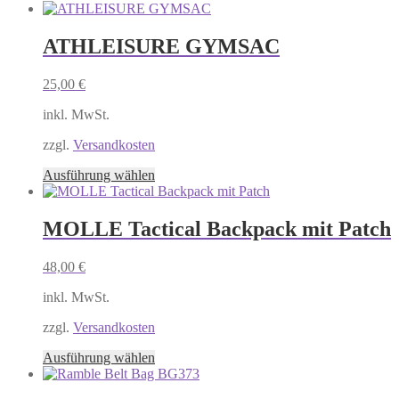
ATHLEISURE GYMSAC
25,00
€
inkl. MwSt.
zzgl.
Versandkosten
Dieses
Ausführung wählen
Produkt
weist
mehrere
MOLLE Tactical Backpack mit Patch
Varianten
auf.
48,00
€
Die
Optionen
inkl. MwSt.
können
auf
zzgl.
Versandkosten
der
Produktseite
Dieses
Ausführung wählen
gewählt
Produkt
werden
weist