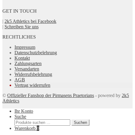
GET IN TOUCH
|
2k5 Athletics bei Facebook
|
Schreiben Sie uns
RECHTLICHES
Impressum
Datenschutzbelehrung
Kontakt
Zahlungsarten
Versandarten
Widerrufsbelehrung
AGB
Vertrag widerrufen
©
Offizieller Fanshop der Pirmasens Praetorians
- powered by
2k5
Athletics
Ihr Konto
Suche
Suchen
Suchen
nach:
Warenkorb
0