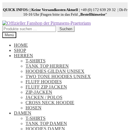
QUICK INFOS:
| Keine Versandkosten Aktuell
| +49 (0) 172 639 29 32 | Di-Fr
10-16 Uhr |Fragen bitte in das Feld „
Bestellhinweise
“
Zur
Zum
Navigation
Inhalt
Suchen
Suchen
springen
springen
nach:
Menü
HOME
SHOP
HERREN
T-SHIRTS
TANK TOP HERREN
HOODIES GILDAN UNISEX
TWO TONE HOODIES UNISEX
FLUFF HOODIES
FLUFF ZIP JACKEN
ZIP-JACKEN
JACKEN / POLOS
CROSS NECK HOODIE
HOSEN
DAMEN
T-SHIRTS
TANK TOP DAMEN
HOODIES DAMEN