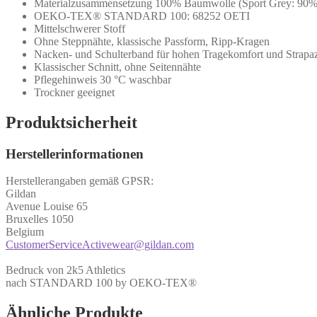
Materialzusammensetzung 100% Baumwolle (Sport Grey: 90% 
OEKO-TEX® STANDARD 100: 68252 OETI
Mittelschwerer Stoff
Ohne Steppnähte, klassische Passform, Ripp-Kragen
Nacken- und Schulterband für hohen Tragekomfort und Strapaz
Klassischer Schnitt, ohne Seitennähte
Pflegehinweis 30 °C waschbar
Trockner geeignet
Produktsicherheit
Herstellerinformationen
Herstellerangaben gemäß GPSR:
Gildan
Avenue Louise 65
Bruxelles 1050
Belgium
CustomerServiceActivewear@gildan.com
Bedruck von 2k5 Athletics
nach STANDARD 100 by OEKO-TEX®
Ähnliche Produkte