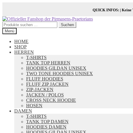
QUICK INFOS:
| Keine
Zur
Zum
Navigation
Inhalt
Suchen
Suchen
springen
springen
nach:
Menü
HOME
SHOP
HERREN
T-SHIRTS
TANK TOP HERREN
HOODIES GILDAN UNISEX
TWO TONE HOODIES UNISEX
FLUFF HOODIES
FLUFF ZIP JACKEN
ZIP-JACKEN
JACKEN / POLOS
CROSS NECK HOODIE
HOSEN
DAMEN
T-SHIRTS
TANK TOP DAMEN
HOODIES DAMEN
HOODIES GILDAN UNISEX