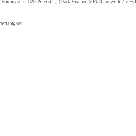
Baumwolle / 10% Polyester), (Dark Heather: 50% Baumwolle / 50% P
ierfähigkeit