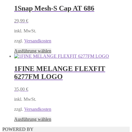
weist
mehrere
1Snap Mesh-S Cap AT 686
Varianten
auf.
29,99
€
Die
Optionen
inkl. MwSt.
können
auf
zzgl.
Versandkosten
der
Produktseite
Dieses
Ausführung wählen
gewählt
Produkt
werden
weist
mehrere
1FINE MELANGE FLEXFIT
Varianten
6277FM LOGO
auf.
Die
Optionen
35,00
€
können
auf
inkl. MwSt.
der
Produktseite
zzgl.
Versandkosten
gewählt
Dieses
Ausführung wählen
werden
Produkt
POWERED BY
weist