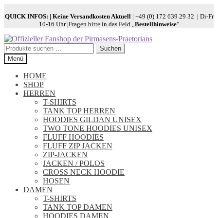
QUICK INFOS:
| Keine Versandkosten Aktuell
| +49 (0) 172 639 29 32 | Di-Fr
10-16 Uhr |Fragen bitte in das Feld „
Bestellhinweise
“
Zur
Zum
Navigation
Inhalt
Suchen
Suchen
springen
springen
nach:
Menü
HOME
SHOP
HERREN
T-SHIRTS
TANK TOP HERREN
HOODIES GILDAN UNISEX
TWO TONE HOODIES UNISEX
FLUFF HOODIES
FLUFF ZIP JACKEN
ZIP-JACKEN
JACKEN / POLOS
CROSS NECK HOODIE
HOSEN
DAMEN
T-SHIRTS
TANK TOP DAMEN
HOODIES DAMEN