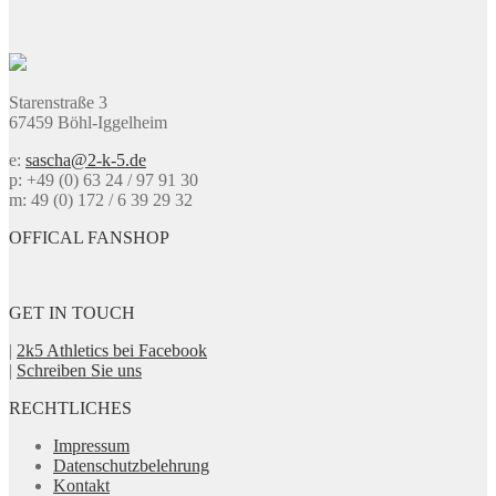
mehrere
Varianten
auf.
Die
Optionen
Starenstraße 3
können
67459 Böhl-Iggelheim
auf
der
e:
sascha@2-k-5.de
Produktseite
p: +49 (0) 63 24 / 97 91 30
gewählt
m: 49 (0) 172 / 6 39 29 32
werden
OFFICAL FANSHOP
GET IN TOUCH
|
2k5 Athletics bei Facebook
|
Schreiben Sie uns
RECHTLICHES
Impressum
Datenschutzbelehrung
Kontakt