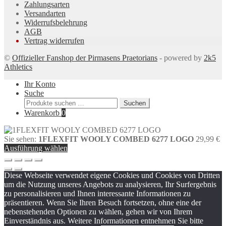
Zahlungsarten
Versandarten
Widerrufsbelehrung
AGB
Vertrag widerrufen
©
Offizieller Fanshop der Pirmasens Praetorians
- powered by
2k5
Athletics
Ihr Konto
Suche
Suchen
Suchen
nach:
Warenkorb
0
Sie sehen:
1FLEXFIT WOOLY COMBED 6277 LOGO
29,99
€
Ausführung wählen
Diese Webseite verwendet eigene Cookies und Cookies von Dritten
um die Nutzung unseres Angebots zu analysieren, Ihr Surfergebnis
zu personalisieren und Ihnen interessante Informationen zu
präsentieren. Wenn Sie Ihren Besuch fortsetzen, ohne eine der
nebenstehenden Optionen zu wählen, gehen wir von Ihrem
Einverständnis aus. Weitere Informationen entnehmen Sie bitte